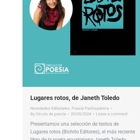
Lugares rotos, de Janeth Toledo
Novedades Editoriales
,
Poesía Panhispánica
By
Círculo de poesía
20/05/2024
Leave a comment
Presentamos una selección de textos de
Lugares rotos (Bichito Editores), el más reciente
libro de la poeta ecuatoriana Janeth Toledo.