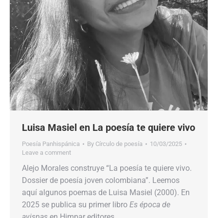
Luisa Masiel en La poesía te quiere vivo
Poesía Panhispánica
By
Círculo de poesía
10/03/2025
Leave a comment
Alejo Morales construye “La poesía te quiere vivo.
Dossier de poesía joven colombiana”. Leemos
aquí algunos poemas de Luisa Masiel (2000). En
2025 se publica su primer libro
Es época de
avispas
en Himpar editores.