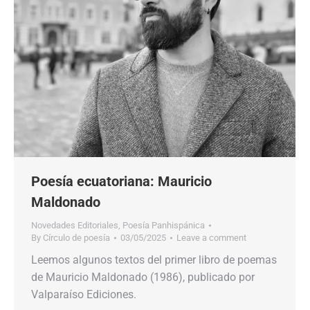
Poesía ecuatoriana: Mauricio
Maldonado
Novedades Editoriales
,
Poesía Panhispánica
By
Círculo de poesía
03/05/2025
Leave a comment
Leemos algunos textos del primer libro de poemas
de Mauricio Maldonado (1986), publicado por
Valparaíso Ediciones.