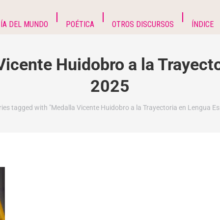
ÍA DEL MUNDO
POÉTICA
OTROS DISCURSOS
ÍNDICE
Vicente Huidobro a la Trayect
2025
e:
ries tagged with "Medalla Vicente Huidobro a la Trayectoria en Lengua E