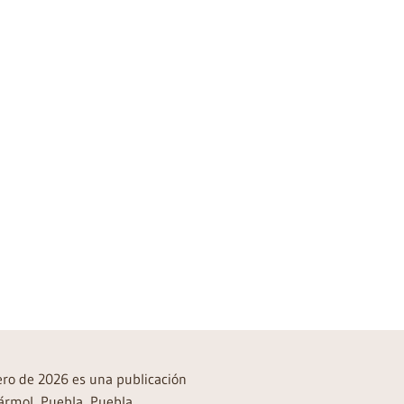
rero de 2026 es una publicación
ármol, Puebla, Puebla,