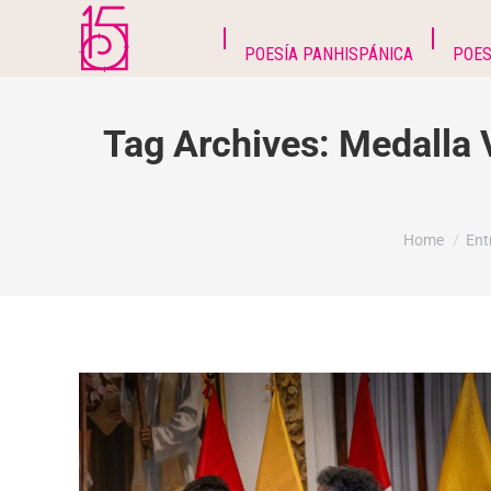
POESÍA PANHISPÁNICA
POES
Tag Archives:
Medalla 
You are her
Home
Ent