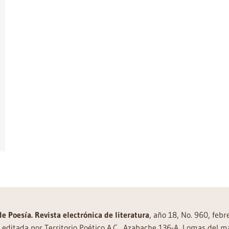
de Poesía. Revista electrónica de literatura
, año 18, No. 960, feb
editada por Territorio Poético A.C., Azabache 136-A, Lomas del m