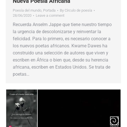
Nueva Poesía Africana
Poesía del mundo
,
Portada
By
Círculo de poesía
28/06/2020
Leave a comment
Recuerda Anselm Jappe que tiene nuestro tiempo
la urgencia de descolonizarse y reinventar la
felicidad. Para lo primero, es necesario conocer a
los nuevos poetas africanos. Kwame Dawes ha
construido una selección de autores que viven y
escriben en África o bien que, desde su herencia
africana, escriben en Estados Unidos. Se trata de
poetas…