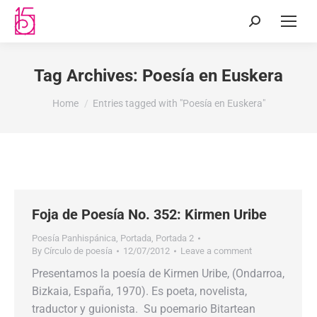
Tag Archives:
Poesía en Euskera
You are here:
Home
Entries tagged with "Poesía en Euskera"
Foja de Poesía No. 352: Kirmen Uribe
Poesía Panhispánica
,
Portada
,
Portada 2
By
Círculo de poesía
12/07/2012
Leave a comment
Presentamos la poesía de Kirmen Uribe, (Ondarroa,
Bizkaia, España, 1970). Es poeta, novelista,
traductor y guionista. Su poemario Bitartean