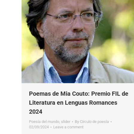
Poemas de Mia Couto: Premio FIL de
Literatura en Lenguas Romances
2024
Poesía del mundo
,
slider
By
Círculo de poesía
02/09/2024
Leave a comment