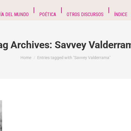
ÍA DEL MUNDO
POÉTICA
OTROS DISCURSOS
ÍNDICE
ag Archives:
Savvey Valderra
You are here:
Home
Entries tagged with "Savvey Valderrama"