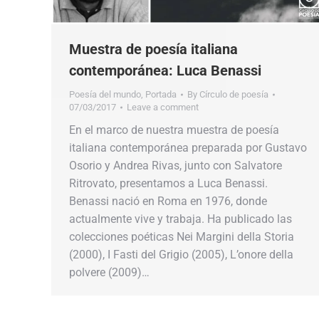
Muestra de poesía italiana
contemporánea: Luca Benassi
Poesía del mundo
,
Portada
By
Círculo de poesía
07/03/2017
Leave a comment
En el marco de nuestra muestra de poesía
italiana contemporánea preparada por Gustavo
Osorio y Andrea Rivas, junto con Salvatore
Ritrovato, presentamos a Luca Benassi.
Benassi nació en Roma en 1976, donde
actualmente vive y trabaja. Ha publicado las
colecciones poéticas Nei Margini della Storia
(2000), I Fasti del Grigio (2005), L’onore della
polvere (2009)…