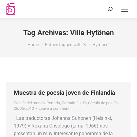
Tag Archives:
Ville Hytönen
You are here:
Home
Entries tagged with "Ville Hytönen"
Muestra de poesía joven de Finlandia
Poesía del mundo
,
Portada
,
Portada 2
By
Círculo de poesía
26/05/2010
Leave a comment
Las traductoras Johanna Suhonen (Helsinki,
1979) y Roxana Crisólogo (Lima, 1966) nos
presentan un muy interesante panorama de la