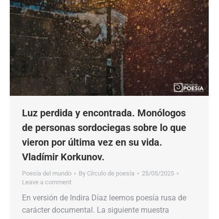
Luz perdida y encontrada. Monólogos
de personas sordociegas sobre lo que
vieron por última vez en su vida.
Vladímir Korkunov.
Poesía del mundo
By
Círculo de poesía
25/05/2025
Leave a comment
En versión de Indira Díaz leemos poesía rusa de
carácter documental. La siguiente muestra