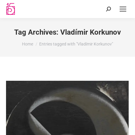
Tag Archives:
Vladímir Korkunov
You are here:
Home
Entries tagged with "Vladímir Korkunov"