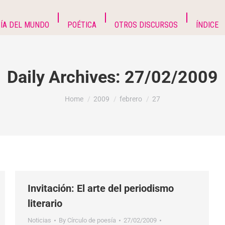
ÍA DEL MUNDO
POÉTICA
OTROS DISCURSOS
ÍNDICE
Daily Archives:
27/02/2009
You are here:
Home
2009
febrero
27
Invitación: El arte del periodismo
literario
Noticias
By
Círculo de poesía
27/02/2009