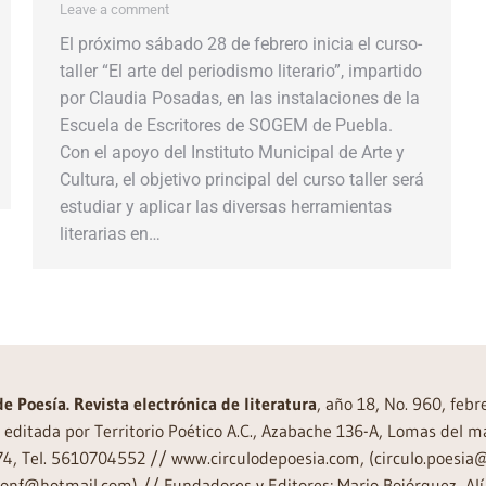
Leave a comment
El próximo sábado 28 de febrero inicia el curso-
taller “El arte del periodismo literario”, impartido
por Claudia Posadas, en las instalaciones de la
Escuela de Escritores de SOGEM de Puebla.
Con el apoyo del Instituto Municipal de Arte y
Cultura, el objetivo principal del curso taller será
estudiar y aplicar las diversas herramientas
literarias en…
de Poesía. Revista electrónica de literatura
, año 18, No. 960, feb
editada por Territorio Poético A.C., Azabache 136-A, Lomas del m
74, Tel. 5610704552 // www.circulodepoesia.com, (circulo.poesi
ronf@hotmail.com) // Fundadores y Editores: Mario Bojórquez, Alí 