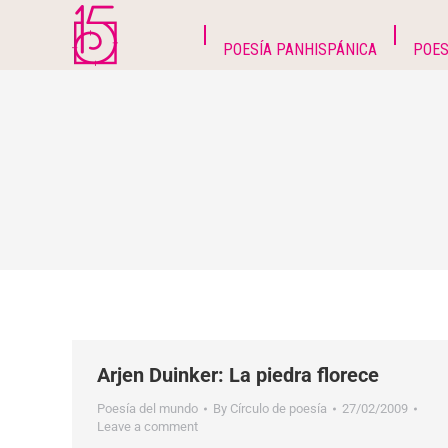
POESÍA PANHISPÁNICA
POES
Arjen Duinker: La piedra florece
Poesía del mundo
By
Círculo de poesía
27/02/2009
Leave a comment