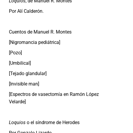
Loquios
, de Manuel R. Montes
Por Alí Calderón.
Cuentos de Manuel R. Montes
[Nigromancia pediátrica]
[Pozo]
[Umbilical]
[Tejado glandular]
[Invisible man]
[Espectros de vasectomía en Ramón López
Velarde]
Loquios
o el síndrome de Herodes
Por Gonzalo Lizardo