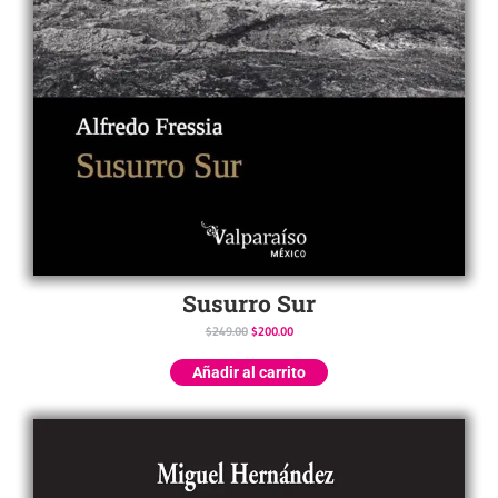
Susurro Sur
$
249.00
$
200.00
Añadir al carrito