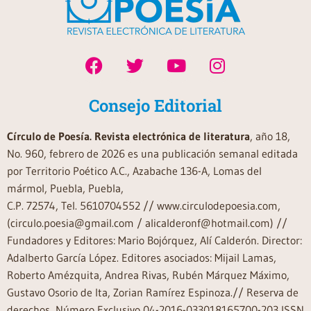
Consejo Editorial
Círculo de Poesía. Revista electrónica de literatura
, año 18,
No. 960, febrero de 2026 es una publicación semanal editada
por Territorio Poético A.C., Azabache 136-A, Lomas del
mármol, Puebla, Puebla,
C.P. 72574, Tel. 5610704552 // www.circulodepoesia.com,
(circulo.poesia@gmail.com / alicalderonf@hotmail.com) //
Fundadores y Editores: Mario Bojórquez, Alí Calderón. Director:
Adalberto García López. Editores asociados: Mijail Lamas,
Roberto Amézquita, Andrea Rivas, Rubén Márquez Máximo,
Gustavo Osorio de Ita, Zorian Ramírez Espinoza.// Reserva de
derechos, Número Exclusivo 04-2016-033018165700-203 ISSN