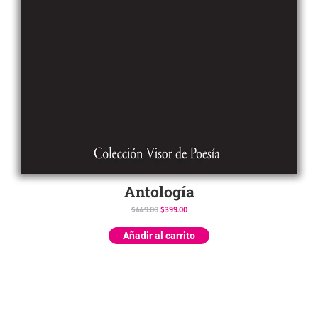
Antología
$
449.00
$
399.00
Añadir al carrito