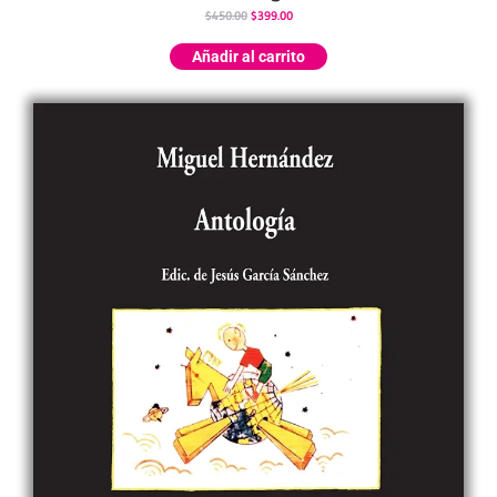
$
450.00
$
399.00
Añadir al carrito