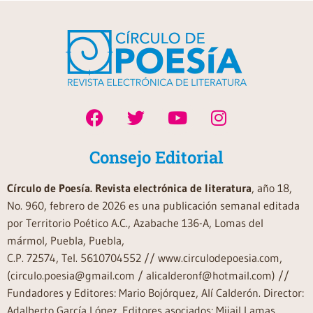
Consejo Editorial
Círculo de Poesía. Revista electrónica de literatura
, año 18,
No. 960, febrero de 2026 es una publicación semanal editada
por Territorio Poético A.C., Azabache 136-A, Lomas del
mármol, Puebla, Puebla,
C.P. 72574, Tel. 5610704552 // www.circulodepoesia.com,
(circulo.poesia@gmail.com / alicalderonf@hotmail.com) //
Fundadores y Editores: Mario Bojórquez, Alí Calderón. Director:
Adalberto García López. Editores asociados: Mijail Lamas,