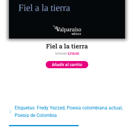
Fiel a la tierra
$
299.00
$
250.00
Añadir al carrito
Etiquetas:
Fredy Yezzed
,
Poesía colombiana actual
,
Poesía de Colombia