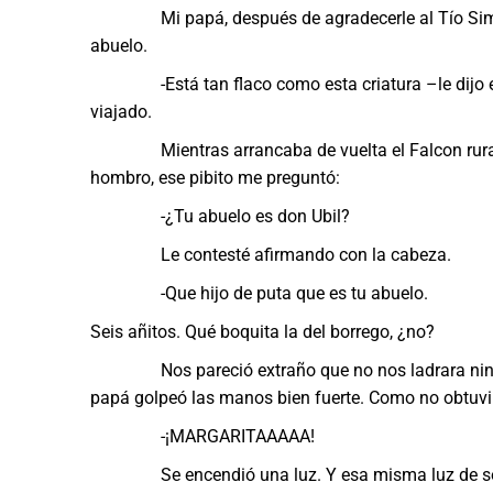
Mi papá, después de agradecerle al Tío Simón la
abuelo.
-Está tan flaco como esta criatura –le dijo el t
viajado.
Mientras arrancaba de vuelta el Falcon rural, c
hombro, ese pibito me preguntó:
-¿Tu abuelo es don Ubil?
Le contesté afirmando con la cabeza.
-Que hijo de puta que es tu abuelo.
Seis añitos. Qué boquita la del borrego, ¿no?
Nos pareció extraño que no nos ladrara ningún 
papá golpeó las manos bien fuerte. Como no obtuvim
-¡MARGARITAAAAA!
Se encendió una luz. Y esa misma luz de sol de