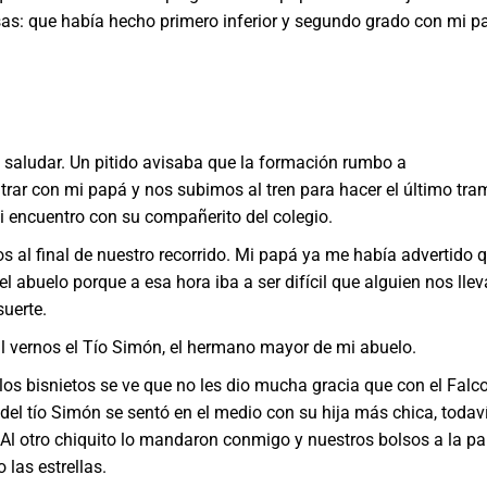
sas: que había hecho primero inferior y segundo grado con mi p
ludar. Un pitido avisaba que la formación rumbo a
ar con mi papá y nos subimos al tren para hacer el último tra
mi encuentro con su compañerito del colegio.
nal de nuestro recorrido. Mi papá ya me había advertido 
 abuelo porque a esa hora iba a ser difícil que alguien nos llev
uerte.
ernos el Tío Simón, el hermano mayor de mi abuelo.
 bisnietos se ve que no les dio mucha gracia que con el Falc
a del tío Simón se sentó en el medio con su hija más chica, todav
. Al otro chiquito lo mandaron conmigo y nuestros bolsos a la pa
 las estrellas.