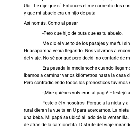
Ubil. Le dije que sí. Entonces él me comentó dos co
y que mi abuelo era un hijo de puta.
Así nomás. Como al pasar.
-Pero que hijo de puta que es tu abuelo.
Me dio el vuelto de los pasajes y me fui sin sa
Huasapampa venía llegando. Nos volvimos a encontr
del viaje. No sé por qué pero decidí no contarle de 
Era pasada la medianoche cuando llegamos al fi
íbamos a caminar varios kilómetros hasta la casa del
Pero contradiciendo todos los pronósticos tuvimos s
-¡Mire quiénes volvieron al pago! –festejó al v
Festejó él y nosotros. Porque a la nieta y a los
rural dieran la vuelta en U para acercarnos. La niet
una beba. Mi papá se ubicó al lado de la ventanilla
de atrás de la camionetita. Disfruté del viaje mirando