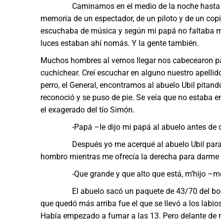
Caminamos en el medio de la noche hasta volver
memoria de un espectador, de un piloto y de un copil
escuchaba de música y según mi papá no faltaba mu
luces estaban ahí nomás. Y la gente también.
Muchos hombres al vernos llegar nos cabecearon pa
cuchichear. Creí escuchar en alguno nuestro apell
perro, el General, encontramos al abuelo Ubil pitand
reconoció y se puso de pie. Se veía que no estaba
el exagerado del tío Simón.
-Papá –le dijo mi papá al abuelo antes de que
Después yo me acerqué al abuelo Ubil para dar
hombro mientras me ofrecía la derecha para darme
-Que grande y que alto que está, m’hijo –me 
El abuelo sacó un paquete de 43/70 del bolsillo 
que quedó más arriba fue el que se llevó a los labi
Había empezado a fumar a las 13. Pero delante de 