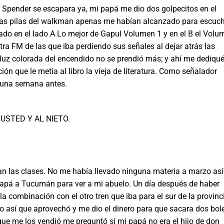
der se escapara ya, mi papá me dio dos golpecitos en el
as pilas del walkman apenas me habían alcanzado para escuc
bado en el lado A Lo mejor de Gapul Volumen 1 y en el B el Volu
 FM de las que iba perdiendo sus señales al dejar atrás las
 luz colorada del encendido no se prendió más; y ahí me dediqué
ción que le metía al libro la vieja de literatura. Como señalador
 una semana antes.
TED Y AL NIETO.
clases. No me había llevado ninguna materia a marzo así
apá a Tucumán para ver a mi abuelo. Un día después de haber
la combinación con el otro tren que iba para el sur de la provinc
o así que aprovechó y me dio el dinero para que sacara dos bol
 que me los vendió me preguntó si mi papá no era el hijo de don