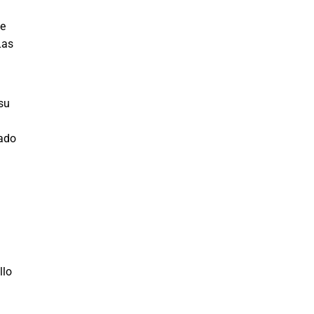
se
Las
su
pado
llo