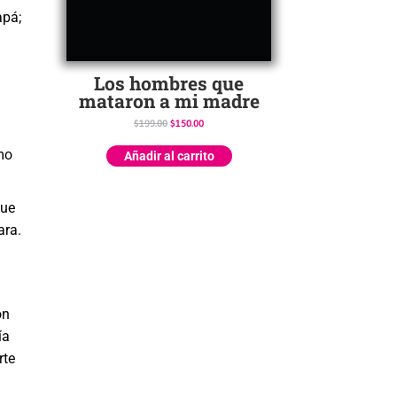
apá;
Los hombres que
mataron a mi madre
$
199.00
$
150.00
mo
Añadir al carrito
que
ara.
on
ía
rte