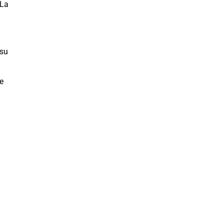
 La
 su
e