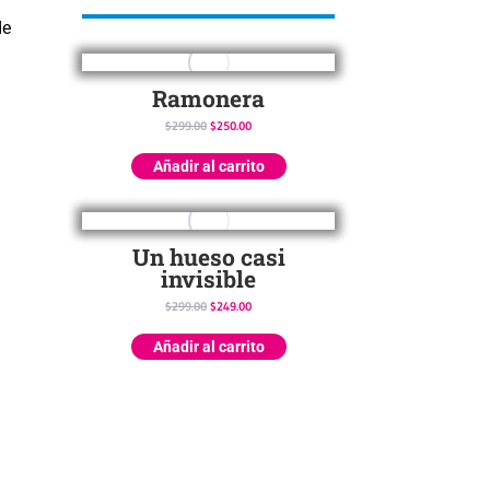
de
Ramonera
$
299.00
$
250.00
Añadir al carrito
Un hueso casi
invisible
$
299.00
$
249.00
Añadir al carrito