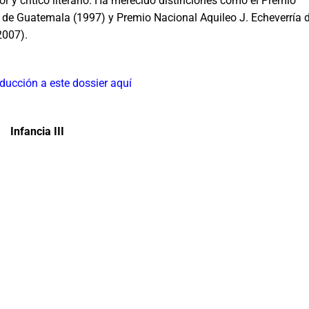
or y crítico literario. Ha merecido distinciones como el Premio
 de Guatemala (1997) y Premio Nacional Aquileo J. Echeverría 
2007).
oducción a este dossier aquí
Infancia III