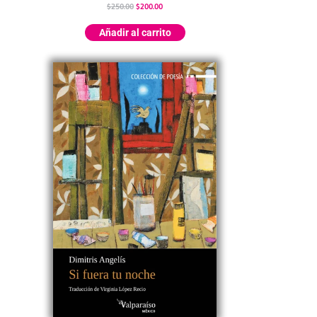
$
250.00
$
200.00
Añadir al carrito