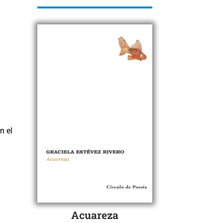
n el
Acuareza