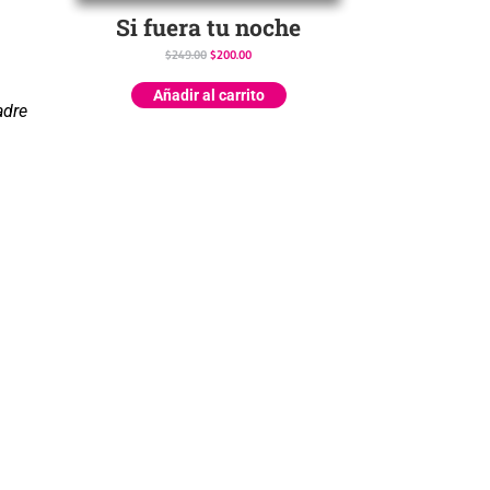
Si fuera tu noche
$
249.00
$
200.00
Añadir al carrito
adre