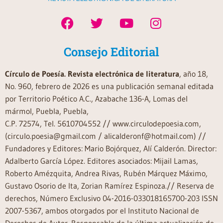
Consejo Editorial
Círculo de Poesía. Revista electrónica de literatura
, año 18,
No. 960, febrero de 2026 es una publicación semanal editada
por Territorio Poético A.C., Azabache 136-A, Lomas del
mármol, Puebla, Puebla,
C.P. 72574, Tel. 5610704552 // www.circulodepoesia.com,
(circulo.poesia@gmail.com / alicalderonf@hotmail.com) //
Fundadores y Editores: Mario Bojórquez, Alí Calderón. Director:
Adalberto García López. Editores asociados: Mijail Lamas,
Roberto Amézquita, Andrea Rivas, Rubén Márquez Máximo,
Gustavo Osorio de Ita, Zorian Ramírez Espinoza.// Reserva de
derechos, Número Exclusivo 04-2016-033018165700-203 ISSN
2007-5367, ambos otorgados por el Instituto Nacional de
Derechos de Autor. Responsable de la última actualización de