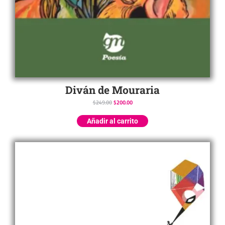
Diván de Mouraria
$
249.00
$
200.00
Añadir al carrito