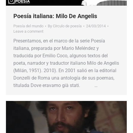
Poesía italiana: Milo De Angelis
Poesía del mundo
By
Círculo de poesía
24/03/2014
Leave a comment
Presentamos, en el marco de la serie Poesía
italiana, preparada por Mario Meléndez y
traducida por Emilio Coco, algunos textos del
poeta, narrador y traductor italiano Milo de Angelis
(Milán, 1951). 2010). En 2001 salió en la editorial
Donzelli de Roma una antología de sus poemas,
titulada Dove eravamo già stati. …