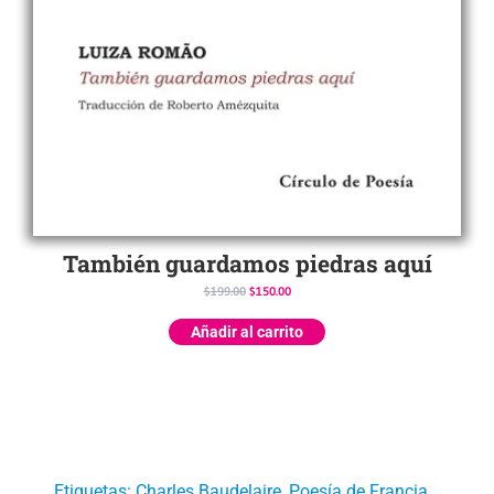
También guardamos piedras aquí
$
199.00
$
150.00
Añadir al carrito
Etiquetas:
Charles Baudelaire
,
Poesía de Francia
,