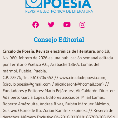
Consejo Editorial
Círculo de Poesía. Revista electrónica de literatura
, año 18,
No. 960, febrero de 2026 es una publicación semanal editada
por Territorio Poético A.C., Azabache 136-A, Lomas del
mármol, Puebla, Puebla,
C.P. 72574, Tel. 5610704552 // www.circulodepoesia.com,
(circulo.poesia@gmail.com / alicalderonf@hotmail.com) //
Fundadores y Editores: Mario Bojórquez, Alí Calderón. Director:
Adalberto García López. Editores asociados: Mijail Lamas,
Roberto Amézquita, Andrea Rivas, Rubén Márquez Máximo,
Gustavo Osorio de Ita, Zorian Ramírez Espinoza.// Reserva de
derechos, Número Exclusivo 04-2016-033018165700-203 ISSN