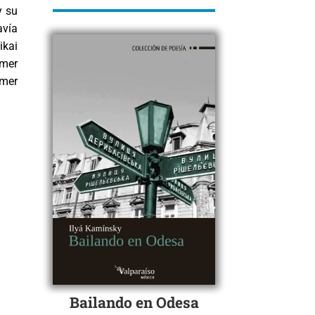
y su
avía
ikai
imer
imer
Bailando en Odesa