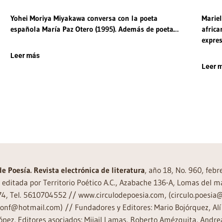
Yohei Moriya Miyakawa conversa con la poeta
Mariel
española María Paz Otero (1995). Además de poeta…
afric
expre
Leer más
Leer 
de Poesía. Revista electrónica de literatura
, año 18, No. 960, feb
editada por Territorio Poético A.C., Azabache 136-A, Lomas del m
74, Tel. 5610704552 // www.circulodepoesia.com, (circulo.poesi
ronf@hotmail.com) // Fundadores y Editores: Mario Bojórquez, Alí 
ópez. Editores asociados: Mijail Lamas, Roberto Amézquita, And