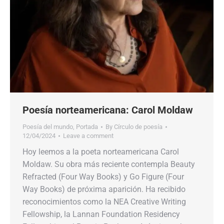
Poesía norteamericana: Carol Moldaw
Poesía del mundo
,
Portada
By
Círculo de poesía
12/04/2024
Leave a comment
Hoy leemos a la poeta norteamericana Carol
Moldaw. Su obra más reciente contempla Beauty
Refracted (Four Way Books) y Go Figure (Four
Way Books) de próxima aparición. Ha recibido
reconocimientos como la NEA Creative Writing
Fellowship, la Lannan Foundation Residency