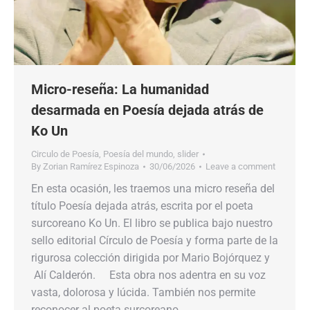
Micro-reseña: La humanidad
desarmada en Poesía dejada atrás de
Ko Un
Circulo de Poesía
,
Poesía del mundo
,
slider
By
Zorian Ramírez Espinoza
30/06/2026
Leave a comment
En esta ocasión, les traemos una micro reseña del
título​​ Poesía dejada atrás, escrita por el poeta
surcoreano​​ Ko Un. El libro se publica bajo nuestro
sello editorial​​ Círculo de Poesía​​ y forma parte de la
rigurosa colección dirigida por​​ Mario Bojórquez​​ y​​
Alí Calderón.​​ Esta obra nos adentra en su voz
vasta, dolorosa y lúcida. También nos permite
reconocer al poeta surcoreano…