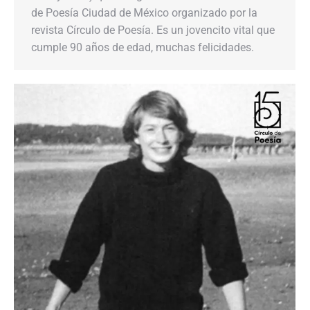
de Poesía Ciudad de México organizado por la
revista Círculo de Poesía. Es un jovencito vital que
cumple 90 años de edad, muchas felicidades.