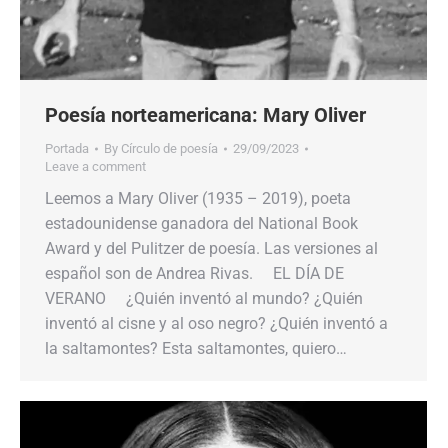
Poesía norteamericana: Mary Oliver
Portada
By
Círculo de poesía
29/09/2023
Leave a comment
Leemos a Mary Oliver (1935 – 2019), poeta
estadounidense ganadora del National Book
Award y del Pulitzer de poesía. Las versiones al
español son de Andrea Rivas. EL DÍA DE
VERANO ¿Quién inventó al mundo? ¿Quién
inventó al cisne y al oso negro? ¿Quién inventó a
la saltamontes? Esta saltamontes, quiero…