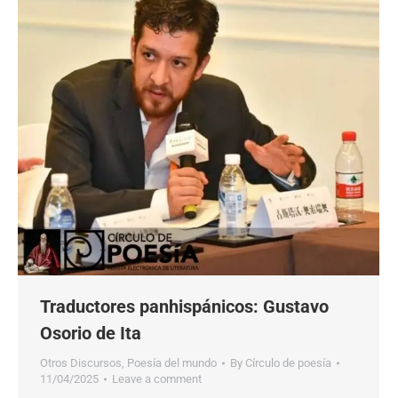
Traductores panhispánicos: Gustavo
Osorio de Ita
Otros Discursos
,
Poesía del mundo
By
Círculo de poesía
11/04/2025
Leave a comment