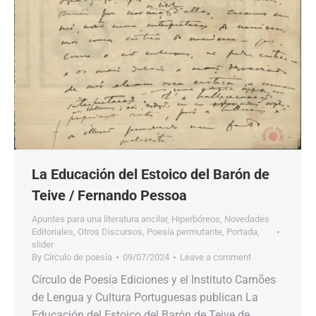
La Educación del Estoico del Barón de
Teive / Fernando Pessoa
Apuntes para una literatura ancilar
,
Hiperbóreos
,
Novedades
Editoriales
,
Otros Discursos
,
Poesía permutante
,
Portada
,
slider
By
Círculo de poesía
09/07/2024
Leave a comment
Círculo de Poesía Ediciones y el Instituto Camões
de Lengua y Cultura Portuguesas publican La
Educación del Estoico del Barón de Teive de