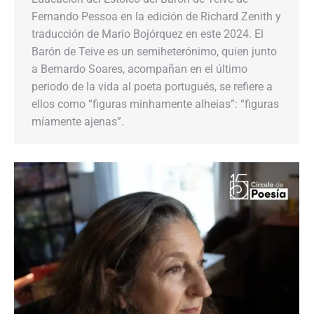
Fernando Pessoa en la edición de Richard Zenith y
traducción de Mario Bojórquez en este 2024. El
Barón de Teive es un semiheterónimo, quien junto
a Bernardo Soares, acompañan en el último
periodo de la vida al poeta portugués, se refiere a
ellos como “figuras minhamente alheias”: “figuras
míamente ajenas”.