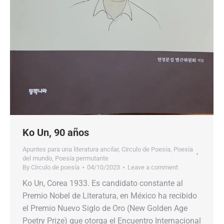
Ko Un, 90 años
Apuntes para una literatura ancilar
,
Circulo de Poesía
,
Poesía
del mundo
,
Poesía permutante
By
Círculo de poesía
04/10/2023
Leave a comment
Ko Un, Corea 1933. Es candidato constante al
Premio Nobel de Literatura, en México ha recibido
el Premio Nuevo Siglo de Oro (New Golden Age
Poetry Prize) que otorga el Encuentro Internacional