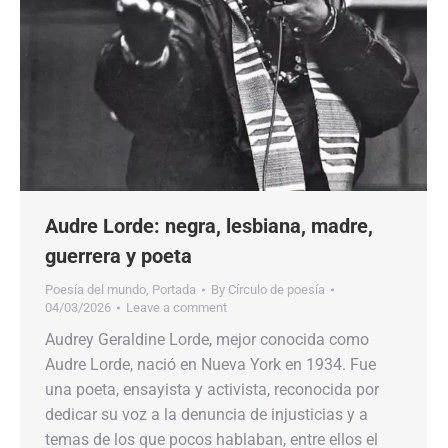
Audre Lorde: negra, lesbiana, madre,
guerrera y poeta
Poesía del mundo
,
Portada
By
Círculo de poesía
04/03/2026
Leave a comment
Audrey Geraldine Lorde, mejor conocida como
Audre Lorde, nació en Nueva York en 1934. Fue
una poeta, ensayista y activista, reconocida por
dedicar su voz a la denuncia de injusticias y a
temas de los que pocos hablaban, entre ellos el