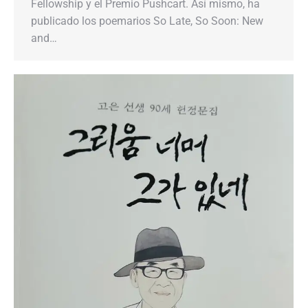
Fellowship y el Premio Pushcart. Así mismo, ha
publicado los poemarios So Late, So Soon: New
and…