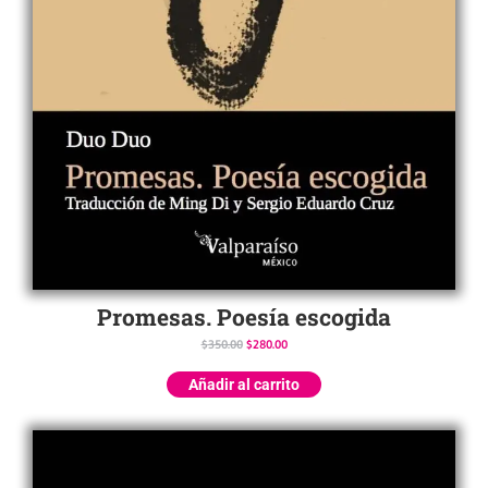
Promesas. Poesía escogida
$
350.00
$
280.00
Añadir al carrito