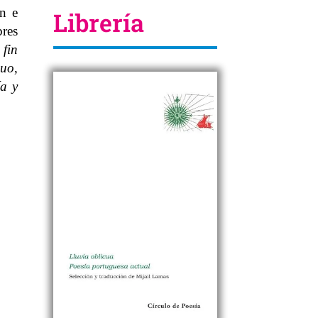
ón e
Librería
res
 fin
nuo
,
a y