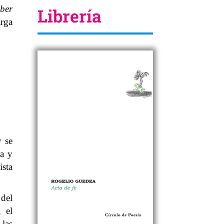
ber
Librería
arga
y se
ra y
ista
 del
, el
 las