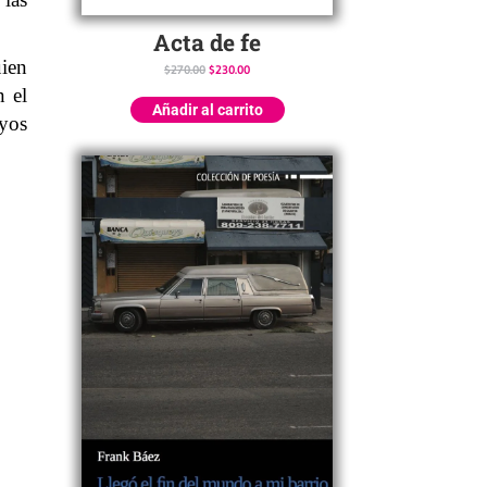
Acta de fe
uien
$
270.00
$
230.00
n el
Añadir al carrito
ayos