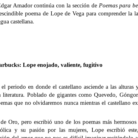
Édgar Amador continúa con la sección de
Poemas para be
rescindible poema de Lope de Vega para comprender la l
gua castellana.
rbucks: Lope enojado, valiente, fugitivo
el periodo en donde el castellano asciende a las alturas 
a literatura. Poblado de gigantes como Quevedo, Góngo
oemas que no olvidaremos nunca mientras el castellano ex
 de Oro, pero escribió uno de los poemas más hermosos
ólica y su pasión por las mujeres, Lope escribió este
ión del amor que no nos es difícil imaginar recitándolo a