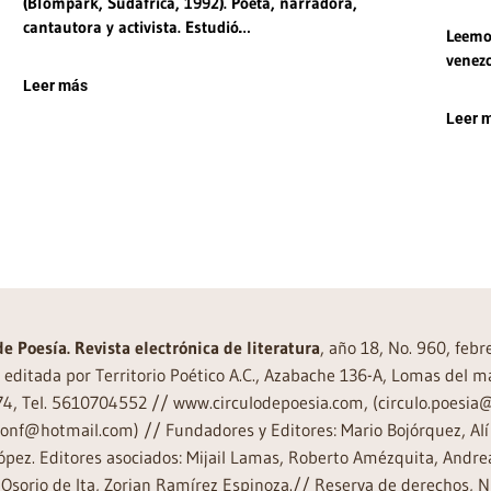
(Blompark, Sudáfrica, 1992). Poeta, narradora,
cantautora y activista. Estudió…
Leemos
venezo
Leer más
Leer 
de Poesía. Revista electrónica de literatura
, año 18, No. 960, feb
editada por Territorio Poético A.C., Azabache 136-A, Lomas del m
74, Tel. 5610704552 // www.circulodepoesia.com, (circulo.poesi
ronf@hotmail.com) // Fundadores y Editores: Mario Bojórquez, Alí 
ópez. Editores asociados: Mijail Lamas, Roberto Amézquita, And
Osorio de Ita, Zorian Ramírez Espinoza.// Reserva de derechos, 