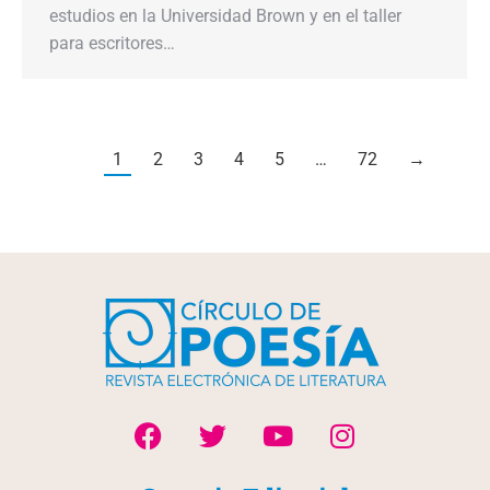
estudios en la Universidad Brown y en el taller
para escritores…
1
2
3
4
5
…
72
→