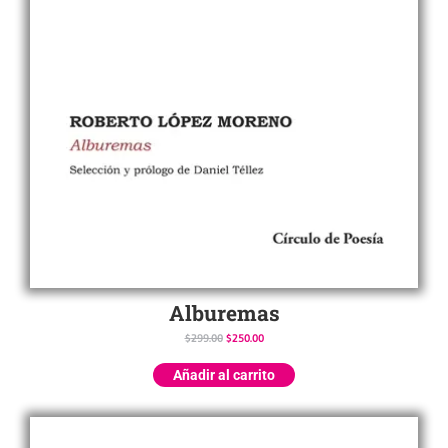
Alburemas
$
299.00
$
250.00
Añadir al carrito