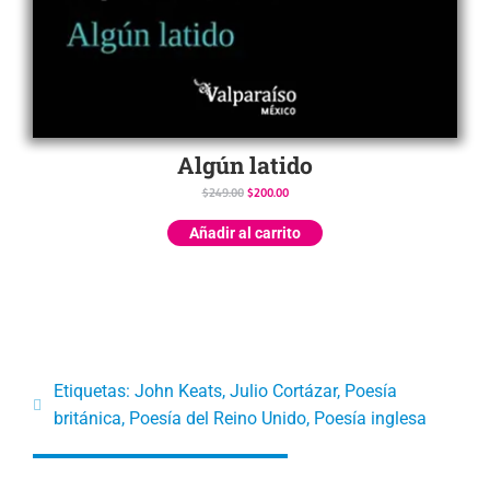
Algún latido
$
249.00
$
200.00
Añadir al carrito
Etiquetas:
John Keats
,
Julio Cortázar
,
Poesía
británica
,
Poesía del Reino Unido
,
Poesía inglesa