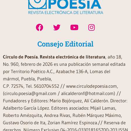
Consejo Editorial
Círculo de Poesía. Revista electrónica de literatura
, año 18,
No. 960, febrero de 2026 es una publicación semanal editada
por Territorio Poético A.C., Azabache 136-A, Lomas del
mármol, Puebla, Puebla,
C.P. 72574, Tel. 5610704552 // www.circulodepoesia.com,
(circulo.poesia@gmail.com / alicalderonf@hotmail.com) //
Fundadores y Editores: Mario Bojórquez, Alí Calderón. Director:
Adalberto García López. Editores asociados: Mijail Lamas,
Roberto Amézquita, Andrea Rivas, Rubén Márquez Máximo,
Gustavo Osorio de Ita, Zorian Ramírez Espinoza.// Reserva de
derechos, Número Exclusivo 04-2016-033018165700-203 ISSN