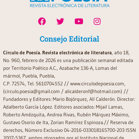
Consejo Editorial
Círculo de Poesía. Revista electrónica de literatura
, año 18,
No. 960, febrero de 2026 es una publicación semanal editada
por Territorio Poético A.C., Azabache 136-A, Lomas del
mármol, Puebla, Puebla,
C.P. 72574, Tel. 5610704552 // www.circulodepoesia.com,
(circulo.poesia@gmail.com / alicalderonf@hotmail.com) //
Fundadores y Editores: Mario Bojórquez, Alí Calderón. Director:
Adalberto García López. Editores asociados: Mijail Lamas,
Roberto Amézquita, Andrea Rivas, Rubén Márquez Máximo,
Gustavo Osorio de Ita, Zorian Ramírez Espinoza.// Reserva de
derechos, Número Exclusivo 04-2016-033018165700-203 ISSN
2007-5367, ambos otorgados por el Instituto Nacional de