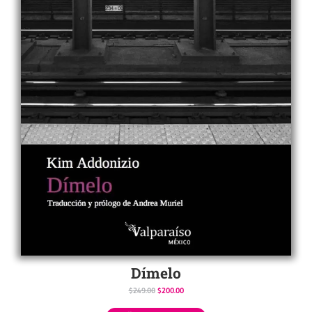
Dímelo
$
249.00
$
200.00