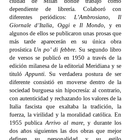
ciudad de Milán donde trabajó como
dependiente de librería. Colaboró con
diferentes periódicos:
L’Ambrosiano
,
Il
Giornale d’Italia
,
Oggi
e
Il Mondo
, y en
algunos de ellos se publicaron unas prosas que
más tarde aparecerán en su única obra
prosística
Un po’ di febbre
. Su segundo libro
de versos se publicó en 1950 a través de la
edición milanesa de la editorial Meridiana y se
tituló
Appunti
.
Su verdadera postura de ser
diferente consistió en moverse dentro de la
sociedad burguesa sin hipocresía: al contrario,
con autenticidad y rechazando los valores de la
Italia fascista que exaltaba la tradición, la
fuerza, la virilidad y la moralidad católica.
En
1955 publica
Arrivo al mare
, y durante los
dos años siguientes las dos obras que mejor
definen su personalidad y su estilo