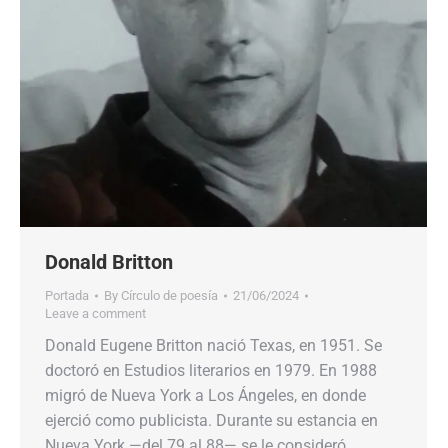
Donald Britton
Portada
By
Círculo de poesía
21/06/2024
Leave a comment
Donald Eugene Britton nació Texas, en 1951. Se
doctoró en Estudios literarios en 1979. En 1988
migró de Nueva York a Los Ángeles, en donde
ejerció como publicista. Durante su estancia en
Nueva York —del 79 al 88— se le consideró