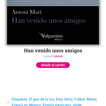
Han venido unos amigos
$
350.00
$
260.00
Añadir al carrito
Etiquetas:
El gris de la luz
,
Eloy Urroz
,
Futbol
,
Messi
,
Poesía en México
,
Poesía mexicana
,
slider