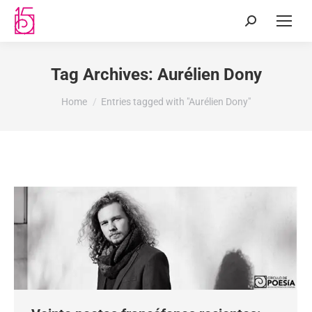
Tag Archives:
Aurélien Dony
You are here:
Home
Entries tagged with "Aurélien Dony"