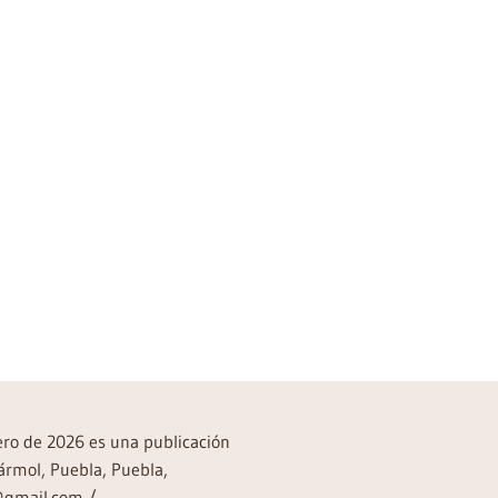
rero de 2026 es una publicación
ármol, Puebla, Puebla,
a@gmail.com /