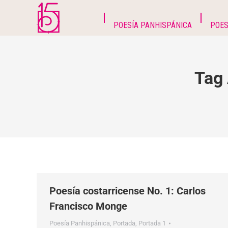
POESÍA PANHISPÁNICA
POES
Tag 
Poesía costarricense No. 1: Carlos
Francisco Monge
Poesía Panhispánica
,
Portada
,
Portada 1