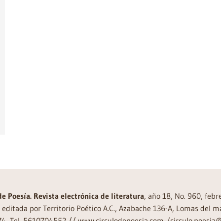
de Poesía. Revista electrónica de literatura
, año 18, No. 960, feb
editada por Territorio Poético A.C., Azabache 136-A, Lomas del m
74, Tel. 5610704552 // www.circulodepoesia.com, (circulo.poesi