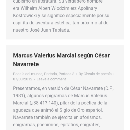
cubismo en literatura. Su verdadero nombre
era Wilhelm Albert Włodzimierz Apolinary
Kostrowicki y se significó especialmente por su
espíritu de aventura estética, tan próximo al de
nuestro José Juan Tablada.
Marcus Valerius Marcial según César
Navarrete
Poesía del mundo
,
Portada
,
Portada 3
By
Círculo de poesía
07/03/2012
Leave a comment
Presentamos, en versión de César Navarrete (D.F.,
1981), algunos epigramas de Marcus Valerius
Marcial (¿38-41?-140), pilar de la poética de la
agudeza que animó el Siglo de Oro español.
Navarrete también se ejercita en aforismos,
epigramas, poenimios, epitafios, epígrafes,