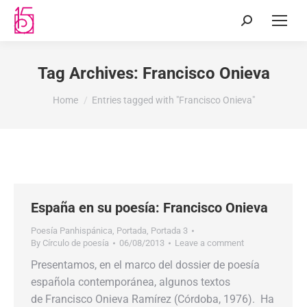
Tag Archives:
Francisco Onieva
You are here:
Home
Entries tagged with "Francisco Onieva"
España en su poesía: Francisco Onieva
Poesía Panhispánica
,
Portada
,
Portada 3
By
Círculo de poesía
06/08/2013
Leave a comment
Presentamos, en el marco del dossier de poesía
española contemporánea, algunos textos
de Francisco Onieva Ramírez (Córdoba, 1976). Ha