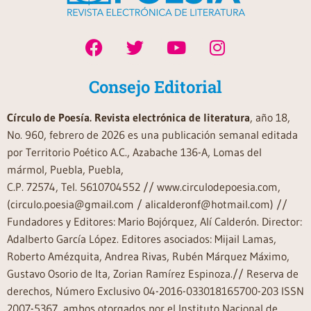
Consejo Editorial
Círculo de Poesía. Revista electrónica de literatura
, año 18,
No. 960, febrero de 2026 es una publicación semanal editada
por Territorio Poético A.C., Azabache 136-A, Lomas del
mármol, Puebla, Puebla,
C.P. 72574, Tel. 5610704552 // www.circulodepoesia.com,
(circulo.poesia@gmail.com / alicalderonf@hotmail.com) //
Fundadores y Editores: Mario Bojórquez, Alí Calderón. Director:
Adalberto García López. Editores asociados: Mijail Lamas,
Roberto Amézquita, Andrea Rivas, Rubén Márquez Máximo,
Gustavo Osorio de Ita, Zorian Ramírez Espinoza.// Reserva de
derechos, Número Exclusivo 04-2016-033018165700-203 ISSN
2007-5367, ambos otorgados por el Instituto Nacional de