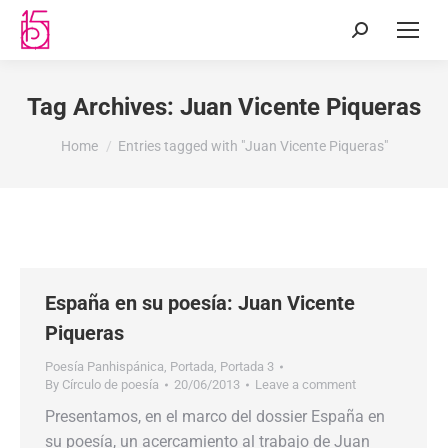
Tag Archives:
Juan Vicente Piqueras
You are here:
Home
Entries tagged with "Juan Vicente Piqueras"
España en su poesía: Juan Vicente
Piqueras
Poesía Panhispánica
,
Portada
,
Portada 3
By
Círculo de poesía
20/06/2013
Leave a comment
Presentamos, en el marco del dossier España en
su poesía, un acercamiento al trabajo de Juan