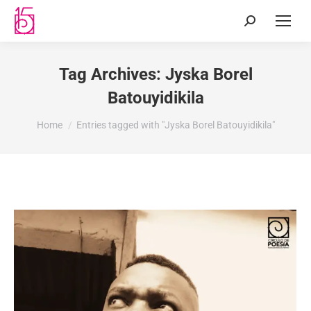
Tag Archives:
Jyska Borel
Batouyidikila
You are here:
Home
Entries tagged with "Jyska Borel Batouyidikila"