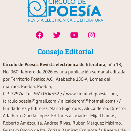
Consejo Editorial
Círculo de Poesía. Revista electrónica de literatura
, año 18,
No. 960, febrero de 2026 es una publicación semanal editada
por Territorio Poético A.C., Azabache 136-A, Lomas del
mármol, Puebla, Puebla,
C.P. 72574, Tel. 5610704552 // www.circulodepoesia.com,
(circulo.poesia@gmail.com / alicalderonf@hotmail.com) //
Fundadores y Editores: Mario Bojórquez, Alí Calderón. Director:
Adalberto García López. Editores asociados: Mijail Lamas,
Roberto Amézquita, Andrea Rivas, Rubén Márquez Máximo,
Gustavo Osorio de Ita, Zorian Ramírez Espinoza.// Reserva de