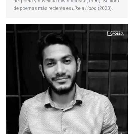
del poeta y novelista Liwin Acosta (1990). Su libro
de poemas más reciente es
Like a Hobo
(2023).