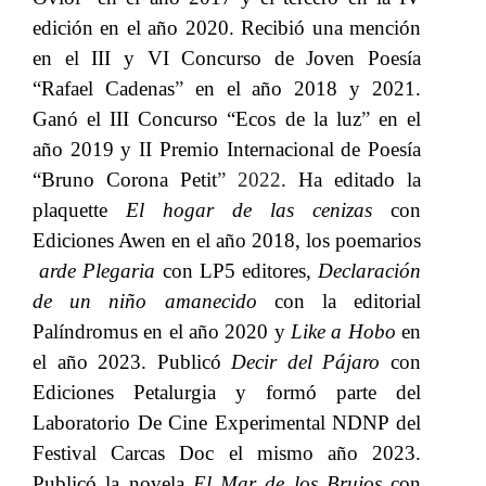
edición en el año 2020. Recibió una mención
en el III y VI Concurso de Joven Poesía
“Rafael Cadenas
”
​​ en el año 2018 y 2021.
Ganó el III Concurso “Ecos de la luz
”
​​ en el
año 2019 y II Premio Internacional de Poesía
“Bruno Corona Petit
” 2022
. Ha editado la
plaquette​​
El hogar de las cenizas
​​ con
Ediciones Awen en el año 2018, los poemarios​​
arde Plegaria
​​ con LP5 editores,​​
Declaración
de
​​
un
​​
niño
​​
amanecido
​​ con la editorial
Palíndromus en el año 2020 y​​
Like a Hobo
​​ en
el año 2023. Publicó​​
Decir del Pájaro
​​ con
Ediciones Petalurgia y formó parte del
Laboratorio De Cine Experimental NDNP del
Festival Carcas Doc el mismo año 2023.
Publicó la novela​​
El Mar de los Brujos
​​ con