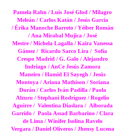
Pamela Rahn /
Luis José Glod /
Milagro
Meleán /
Carlos Katán /
Jesús García
/
Érika Manoche Barreto /
Yéiber Román
/
Ana Mirabal Mujica
/
José
Mestre
/
Michela Lagalla /
Kaira Vanessa
Gámez /
Ricardo Sarco Lira /
Sofía
Crespo Madrid
/
G. Galo /
Alejandro
Indriago
/ AnCe Jesús Zamora
Maneiro
/
Hamid El Sayegh
/ Jesús
Montoya
/
Ariana Mathison
/
Soriana
Durán
/
Carlos Iván Padilla
/
Paola
Alzuru
/
Stephani Rodríguez
/
Rogelio
Aguirre
/
Valentina Diaslara /
Alborada
Garrido
/
Paola Assad Barbarino
/
Clara
de Lima
/
Winifer Isolina Ravelo
Vergara
/
Daniel Oliveros
/
Jhensy Lucena