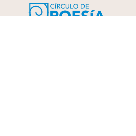
Consejo Editorial
Círculo de Poesía. Revista electrónica de literatura
, año 18,
No. 960, febrero de 2026 es una publicación semanal editada
por Territorio Poético A.C., Azabache 136-A, Lomas del
mármol, Puebla, Puebla,
C.P. 72574, Tel. 5610704552 // www.circulodepoesia.com,
(circulo.poesia@gmail.com / alicalderonf@hotmail.com) //
Fundadores y Editores: Mario Bojórquez, Alí Calderón. Director:
Adalberto García López. Editores asociados: Mijail Lamas,
Roberto Amézquita, Andrea Rivas, Rubén Márquez Máximo,