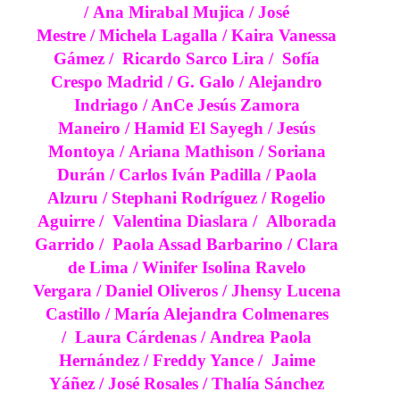
/
Ana Mirabal Mujica
/
José
Mestre
/
Michela Lagalla /
Kaira Vanessa
Gámez /
Ricardo Sarco Lira /
Sofía
Crespo Madrid
/
G. Galo /
Alejandro
Indriago
/ AnCe Jesús Zamora
Maneiro
/
Hamid El Sayegh
/ Jesús
Montoya
/
Ariana Mathison
/
Soriana
Durán
/
Carlos Iván Padilla
/
Paola
Alzuru
/
Stephani Rodríguez
/
Rogelio
Aguirre
/
Valentina Diaslara /
Alborada
Garrido
/
Paola Assad Barbarino
/
Clara
de Lima
/
Winifer Isolina Ravelo
Vergara
/
Daniel Oliveros
/
Jhensy Lucena
Castillo
/
María Alejandra Colmenares
/
Laura Cárdenas
/
Andrea Paola
Hernández
/
Freddy Yance /
Jaime
Yáñez
/
José Rosales
/
Thalía Sánchez