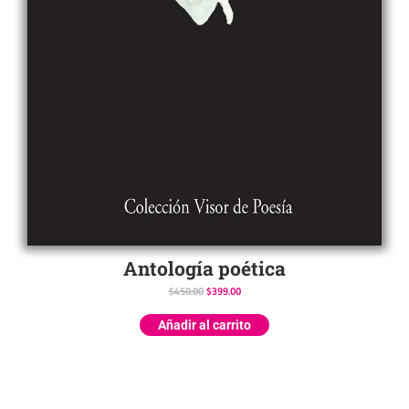
Antología poética
$
450.00
$
399.00
Añadir al carrito