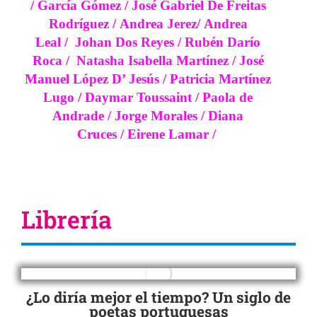
/
García Gómez
/
José Gabriel De Freitas
Rodríguez
/
Andrea Jerez
/
Andrea
Leal
/
Johan Dos Reyes
/
Rubén Darío
Roca
/
Natasha Isabella Martínez
/
José
Manuel López D’ Jesús
/
Patricia Martínez
Lugo
/
Daymar Toussaint
/
Paola de
Andrade
/
Jorge Morales
/
Diana
Cruces
/
Eirene Lamar
/
Librería
¿Lo diría mejor el tiempo? Un siglo de
poetas portuguesas