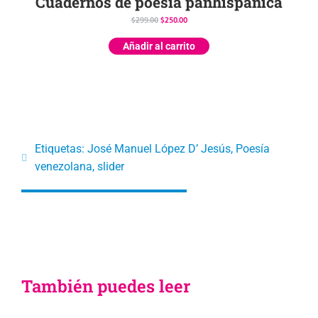
Cuadernos de poesía panhispánica
$
299.00
$
250.00
Añadir al carrito
Etiquetas:
José Manuel López D’ Jesús
,
Poesía
venezolana
,
slider
También puedes leer