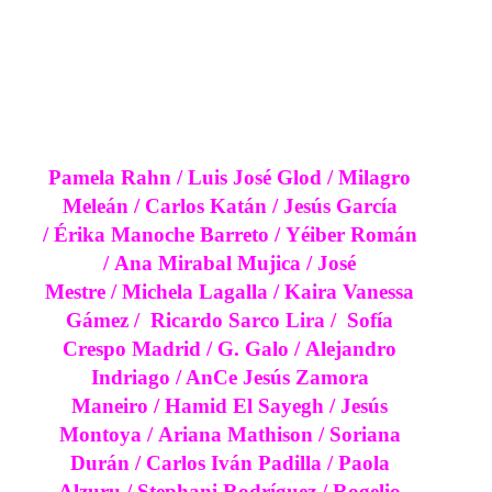
Pamela Rahn /
Luis José Glod /
Milagro
Meleán /
Carlos Katán /
Jesús García
/
Érika Manoche Barreto /
Yéiber Román
/
Ana Mirabal Mujica
/
José
Mestre
/
Michela Lagalla /
Kaira Vanessa
Gámez /
Ricardo Sarco Lira /
Sofía
Crespo Madrid
/
G. Galo /
Alejandro
Indriago
/ AnCe Jesús Zamora
Maneiro
/
Hamid El Sayegh
/ Jesús
Montoya
/
Ariana Mathison
/
Soriana
Durán
/
Carlos Iván Padilla
/
Paola
Alzuru
/
Stephani Rodríguez
/
Rogelio