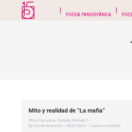
POESÍA PANHISPÁNICA
POES
Mito y realidad de “La mafia”
Otros Discursos
,
Portada
,
Portada 1
By
Círculo de poesía
05/07/2013
Leave a comment