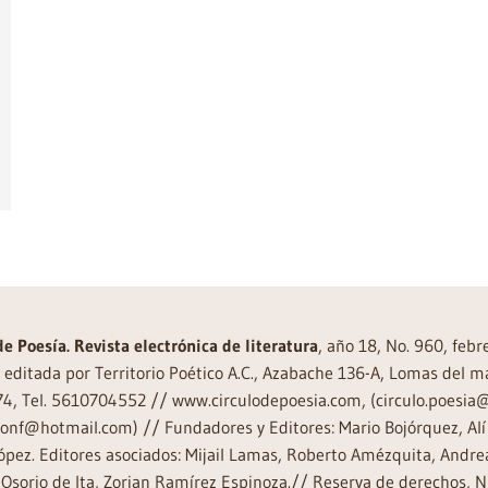
de Poesía. Revista electrónica de literatura
, año 18, No. 960, feb
editada por Territorio Poético A.C., Azabache 136-A, Lomas del m
74, Tel. 5610704552 // www.circulodepoesia.com, (circulo.poesi
ronf@hotmail.com) // Fundadores y Editores: Mario Bojórquez, Alí 
ópez. Editores asociados: Mijail Lamas, Roberto Amézquita, And
Osorio de Ita, Zorian Ramírez Espinoza.// Reserva de derechos, 