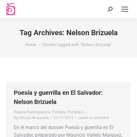
Tag Archives:
Nelson Brizuela
You are here:
Home
Entries tagged with "Nelson Brizuela"
Poesía y guerrilla en El Salvador:
Nelson Brizuela
Poesía Panhispánica
,
Portada
,
Portada 2
By
Círculo de poesía
21/11/2012
Leave a comment
En el marco del dossier Poesía y guerrilla en El
Salvador, preparado por Mauricio Vallejo Márquez,