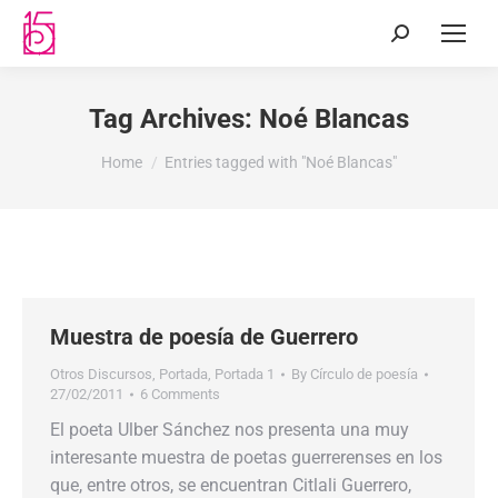
Tag Archives:
Noé Blancas
You are here:
Home
Entries tagged with "Noé Blancas"
Muestra de poesía de Guerrero
Otros Discursos
,
Portada
,
Portada 1
By
Círculo de poesía
27/02/2011
6 Comments
El poeta Ulber Sánchez nos presenta una muy
interesante muestra de poetas guerrerenses en los
que, entre otros, se encuentran Citlali Guerrero,