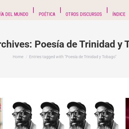
ÍA DEL MUNDO
POÉTICA
OTROS DISCURSOS
ÍNDICE
rchives:
Poesía de Trinidad y
You are here:
Home
Entries tagged with "Poesía de Trinidad y Tobago"