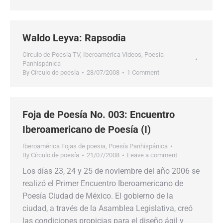
Waldo Leyva: Rapsodia
Círculo de Poesía TV
,
Iberoamérica Videos
,
Poesía
Panhispánica
By
Círculo de poesía
28/07/2008
1 Comment
Foja de Poesía No. 003: Encuentro
Iberoamericano de Poesía (I)
Iberoamérica Fojas de poesia
,
Poesía Panhispánica
By
Círculo de poesía
21/07/2008
Leave a comment
Los días 23, 24 y 25 de noviembre del año 2006 se
realizó el Primer Encuentro Iberoamericano de
Poesía Ciudad de México. El gobierno de la
ciudad, a través de la Asamblea Legislativa, creó
las condiciones propicias para el diseño ágil y