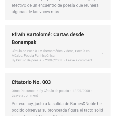
efectivo de un encuentro de poesía que reuniera
algunas de las voces más…
Efraín Bartolomé: Cartas desde
Bonampak
Círculo de Poesía TV
,
Iberoamérica Videos
,
Poesía en
México
,
Poesía Panhispánica
By
Círculo de poesía
20/07/2008
Leave a comment
Citatorio No. 003
Otros Discursos
By
Círculo de poesía
18/07/2008
Leave a comment
Por eso hoy, justo a la salida de Barnes&Noble he
podido observar su bronceada figura el tacto solid